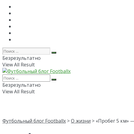
Главная
РПЛ
FAPL
Лига Чемпионов
Лига Европы
Об авторе
Безрезультатно
View All Result
Безрезультатно
View All Result
Футбольный блог Footballx
>
О жизни
> «Пробег 5 км» 