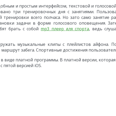
добным и простым интерфейсом, текстовой и голосово
овано три тренировочных дня с занятиями. Пользов
 тренировки всего полчаса. Но зато само занятие р
тановки задачи в форме голосового оповещения. Зат
бят брать с собой
mp3 плеер для спорта
, ведь слуш
ружать музыкальные клипы с плейлистов айфона. П
 маршрут забега. Спортивные достижения пользователь
и в виде платной программы. В платной версии, котор
с пятой версией iOS.