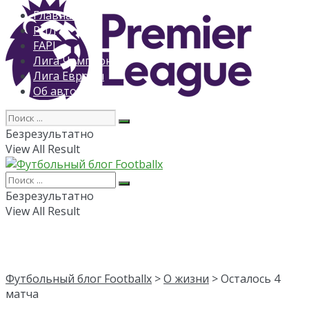
Главная
РПЛ
FAPL
Лига Чемпионов
Лига Европы
Об авторе
Безрезультатно
View All Result
Безрезультатно
View All Result
Футбольный блог Footballx
>
О жизни
> Осталось 4
матча