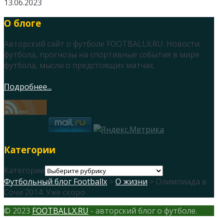
13.06.2023
О блоге
Авторский сайт о футболе FOOTBALLX.RU. Новости
футбола, прогнозы на спортивные события в мире
футбола, мысли о предстоящих матчах.
Подробнее...
Категории
Категории
Футбольный блог Footballx
>
О жизни
> Олимпиада в
Сочи 2014. Уже скоро
© 2023
FOOTBALLX.RU
- авторский блог о футболе.