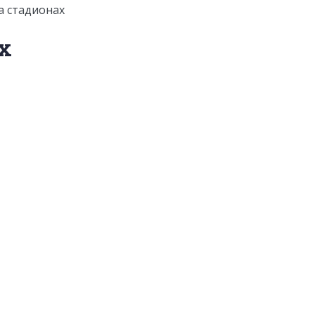
а стадионах
х