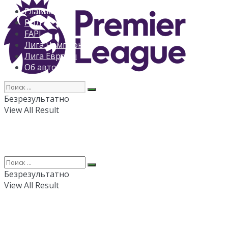
Главная
РПЛ
FAPL
Лига Чемпионов
Лига Европы
Об авторе
Безрезультатно
View All Result
Безрезультатно
View All Result