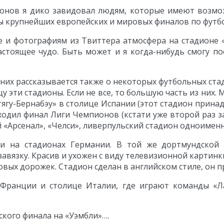
онов я дико завидовал людям, которые имеют возмо
ы крупнейших европейских и мировых финалов по футбо
e и фотографиям из Твиттера атмосфера на стадионе
стоящее чудо. Быть может и я когда-нибудь смогу по
В них рассказывается также о некоторых футбольных ста
у эти стадионы. Если не все, то большую часть из них
нтягу-Бернабэу» в столице Испании (этот стадион прин
одил финал Лиги Чемпионов (кстати уже второй раз за
 «Арсенал», «Челси», ливерпульский стадион одноименн
и на стадионах Германии. В той же дортмундской 
завязку. Красив и ухожен с виду телевизионной картин
говых дорожек. Стадион сделан в английском стиле, он 
Франции и столице Италии, где играют команды «Л
ского финала на «Уэмбли»….