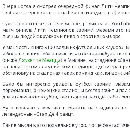
Вчера когда я смотрел очередной финал Лиги Чемпи
свободно передвигаться по Европе и ходить на финал
Судя по картинке на телевизоре, роликам из YouTub
матч финала Лиги Чемпионов своими глазами это на
пьяных людей с кружками пива в спортивном баре.
У меня есть книга «100 великих футбольных клубов». 
и больше ловил себя на мысли, что когда-нибудь посещ
(он же
Джузеппе Меацца
) в Милане, на стадионе «Са
на лондонском олимпийском стадионе, где вчера прох
обстановку на стадионах таких команд как лондонский
Было бы интересно увидеть футбол своими глазам
перфомансы, а немецкие стадионы всегда забиты под 
для итальянских клубов, где стадион находится без бе
Ну и конечно я мечтаю побывать на стадионах во 
легендарный «Стар Де Франц».
Такие мысли в это похмельное утро, после фантастиче