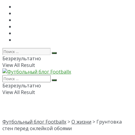
Главная
РПЛ
FAPL
Лига Чемпионов
Лига Европы
Об авторе
Безрезультатно
View All Result
Безрезультатно
View All Result
Футбольный блог Footballx
>
О жизни
> Грунтовка
стен перед оклейкой обоями