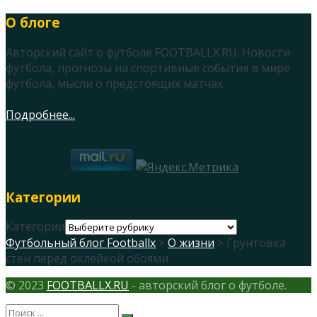
О блоге
Авторский сайт о футболе FOOTBALLX.RU. Новости
футбола, прогнозы на спортивные события в мире
футбола, мысли о предстоящих матчах.
Подробнее...
Категории
Категории
Футбольный блог Footballx
>
О жизни
> Грунтовка
стен перед оклейкой обоями
© 2023
FOOTBALLX.RU
- авторский блог о футболе.