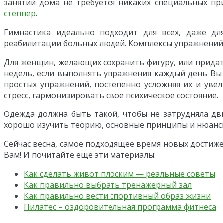
занятий дома не требуется никаких специальных пр
степпер
.
Гимнастика идеально подходит для всех, даже д
реабилитации больных людей. Комплексы упражнений 
Для женщин, желающих сохранить фигуру, или придать
недель, если выполнять упражнения каждый день Вы 
простых упражнений, постепенно усложняя их и увел
стресс, гармонизировать свое психическое состояние.
Одежда должна быть такой, чтобы не затрудняла дв
хорошо изучить теорию, основные принципы и нюансы 
Сейчас весна, самое подходящее время новых достижени
Вам! И почитайте еще эти материалы:
Как сделать живот плоским — реальные советы
Как правильно выбрать тренажерный зал
Как правильно вести спортивный образ жизни
Пилатес – оздоровительная программа фитнеса