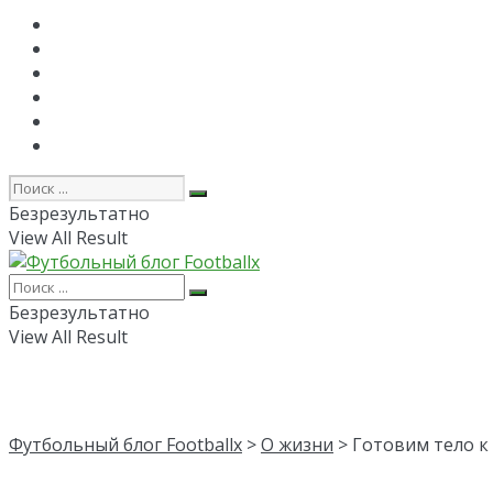
Главная
РПЛ
FAPL
Лига Чемпионов
Лига Европы
Об авторе
Безрезультатно
View All Result
Безрезультатно
View All Result
Футбольный блог Footballx
>
О жизни
> Готовим тело к