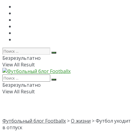
Главная
РПЛ
FAPL
Лига Чемпионов
Лига Европы
Об авторе
Безрезультатно
View All Result
Безрезультатно
View All Result
Футбольный блог Footballx
>
О жизни
> Футбол уходит
в отпуск