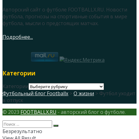
Авторский сайт о футболе FOOTBALLX.RU. Новости
футбола, прогнозы на спортивные события в мире
футбола, мысли о предстоящих матчах.
Подробнее...
Категории
Категории
Футбольный блог Footballx
>
О жизни
> Футбол уходит
в отпуск
© 2023
FOOTBALLX.RU
- авторский блог о футболе.
Безрезультатно
View All Result