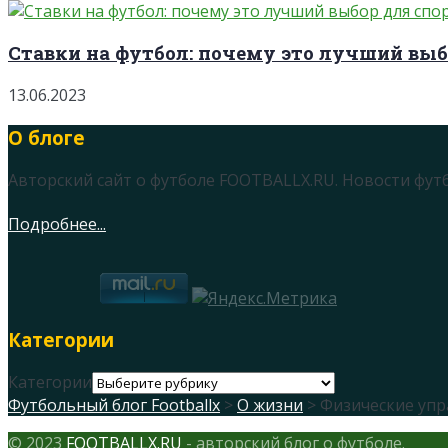
Ставки на футбол: почему это лучший выб
13.06.2023
О блоге
Авторский сайт о футболе FOOTBALLX.RU. Новости фут
Подробнее...
Категории
Категории
Футбольный блог Footballx
>
О жизни
> Физические упр
© 2023
FOOTBALLX.RU
- авторский блог о футболе.