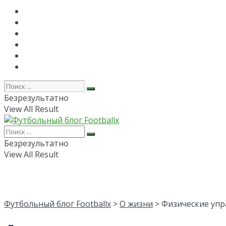
Главная
РПЛ
FAPL
Лига Чемпионов
Лига Европы
Об авторе
Безрезультатно
View All Result
Безрезультатно
View All Result
Футбольный блог Footballx
>
О жизни
> Физические упр