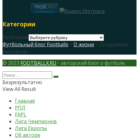
Категории
Категории
Футбольный блог Footballx
>
О жизни
> Дождливые
выходные
© 2023
FOOTBALLX.RU
- авторский блог о футболе.
Безрезультатно
View All Result
Главная
РПЛ
FAPL
Лига Чемпионов
Лига Европы
Об авторе