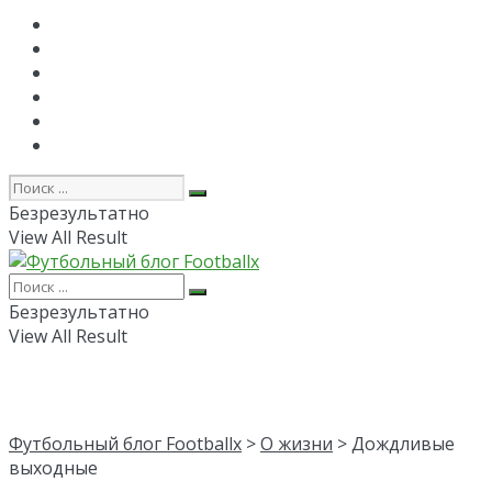
Главная
РПЛ
FAPL
Лига Чемпионов
Лига Европы
Об авторе
Безрезультатно
View All Result
Безрезультатно
View All Result
Футбольный блог Footballx
>
О жизни
> Дождливые
выходные