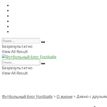
Главная
РПЛ
FAPL
Лига Чемпионов
Лига Европы
Об авторе
Безрезультатно
View All Result
Безрезультатно
View All Result
Футбольный блог Footballx
>
О жизни
> Давно с друзья