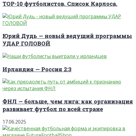
TOP-10 футболистов. Список Карлоса.
Юрий Дудь — новый ведущий программы
УДАР ГОЛОВОЙ
Ирландия — Россия 2:3
ФНЛ — больше, чем лига: как организация
развивает футбол по всей стране
17.06.2025