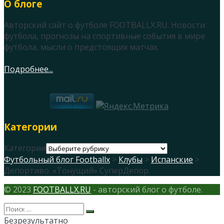
О блоге
Авторский сайт о футболе FOOTBALLX.RU. Новости
футбола, прогнозы на спортивные события в мире
футбола, мысли о предстоящих матчах.
Подробнее...
Категории
Категории
Футбольный блог Footballx
>
Клубы
>
Испанские
>
Депортиво. «Тонущий» СуперДепор.
© 2023
FOOTBALLX.RU
- авторский блог о футболе.
Безрезультатно