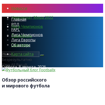
Новости
Чемпионат Мира 2022
Главная
РПЛ
Лига Чемпионов
FAPL
Лига Чемпионов
Трансферы
Лига Европы
Скандалы
Об авторе
Карта сайта
Безрезультатно
View All Result
Суббота, 8 августа, 2026
Обзор российского
и мирового футбола