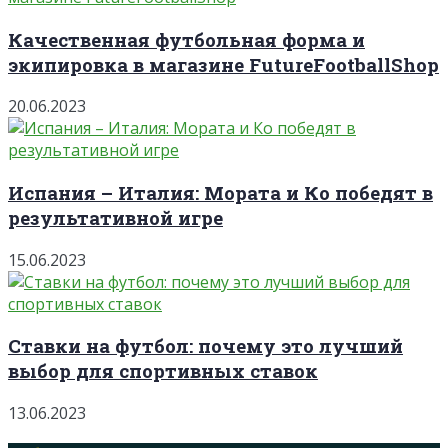
Качественная футбольная форма и
экипировка в магазине FutureFootballShop
20.06.2023
Испания – Италия: Мората и Ко победят в
результативной игре
15.06.2023
Ставки на футбол: почему это лучший
выбор для спортивных ставок
13.06.2023