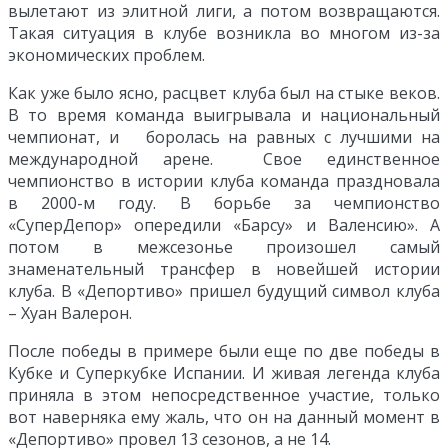
вылетают из элитной лиги, а потом возвращаются.
Такая ситуация в клубе возникла во многом из-за
экономических проблем.
Как уже было ясно, расцвет клуба был на стыке веков.
В то время команда выигрывала и национальный
чемпионат, и боролась на равных с лучшими на
международной арене. Свое единственное
чемпионство в истории клуба команда праздновала
в 2000-м году. В борьбе за чемпионство
«СуперДепор» опередили «Барсу» и Валенсию». А
потом в межсезонье произошел самый
знаменательный трансфер в новейшей истории
клуба. В «Депортиво» пришел будущий символ клуба
– Хуан Валерон.
После победы в примере были еще по две победы в
Кубке и Суперкубке Испании. И живая легенда клуба
приняла в этом непосредственное участие, только
вот наверняка ему жаль, что он на данный момент в
«Депортиво» провел 13 сезонов, а не 14.