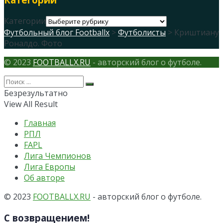
Категории
Футбольный блог Footballx
>
Футболисты
> Криштиану
Роналдо. Фото
© 2023
FOOTBALLX.RU
- авторский блог о футболе.
Безрезультатно
View All Result
Главная
РПЛ
FAPL
Лига Чемпионов
Лига Европы
Об авторе
© 2023
FOOTBALLX.RU
- авторский блог о футболе.
С возвращением!