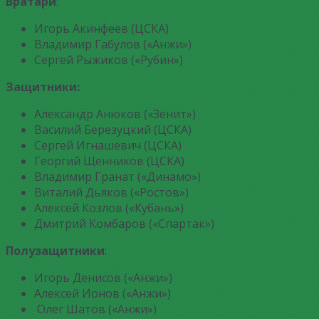
Вратари
:
Игорь Акинфеев (ЦСКА)
Владимир Габулов («Анжи»)
Сергей Рыжиков («Рубин»)
Защитники:
Александр Анюков («Зенит»)
Василий Березуцкий (ЦСКА)
Сергей Игнашевич (ЦСКА)
Георгий Щенников (ЦСКА)
Владимир Гранат («Динамо»)
Виталий Дьяков («Ростов»)
Алексей Козлов («Кубань»)
Дмитрий Комбаров («Спартак»)
Полузащитники
:
Игорь Денисов («Анжи»)
Алексей Ионов («Анжи»)
Олег Шатов («Анжи»)