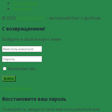
Лига Европы
Об авторе
© 2023
FOOTBALLX.RU
- авторский блог о футболе.
С возвращением!
Войдите в свой аккаунт ниже
Remember Me
Забыли пароль?
Восстановите ваш пароль
Пожалуйста, введите свое имя пользователя или