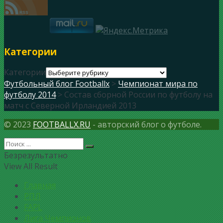
Категории
Категории
Футбольный блог Footballx
>
Чемпионат мира по
футболу 2014
> Состав сборной России по футболу на
матч с Северной Ирландией 2013
© 2023
FOOTBALLX.RU
- авторский блог о футболе.
Безрезультатно
View All Result
Главная
РПЛ
FAPL
Лига Чемпионов