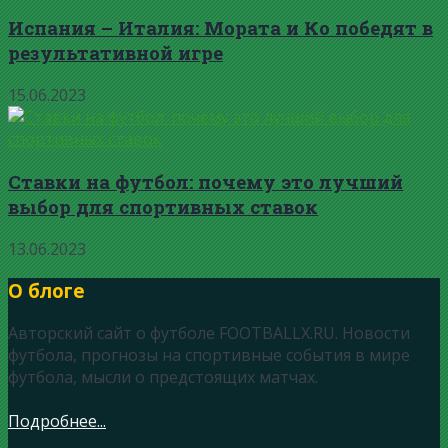
Испания – Италия: Мората и Ко победят в
результативной игре
15.06.2023
Ставки на футбол: почему это лучший
выбор для спортивных ставок
13.06.2023
О блоге
Авторский сайт о футболе FOOTBALLX.RU. Новости
футбола, прогнозы на спортивные события в мире
футбола, мысли о предстоящих матчах.
Подробнее...