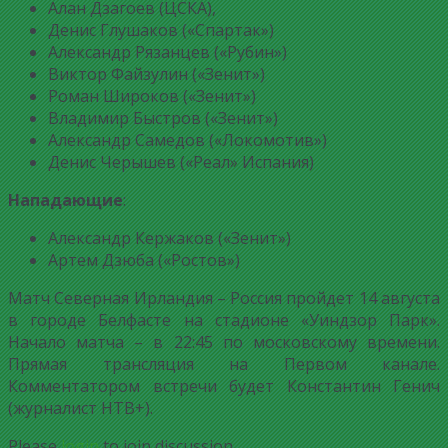
Алан Дзагоев (ЦСКА),
Денис Глушаков («Спартак»)
Александр Рязанцев («Рубин»)
Виктор Файзулин («Зенит»)
Роман Широков («Зенит»)
Владимир Быстров («Зенит»)
Александр Самедов («Локомотив»)
Денис Черышев («Реал» Испания)
Нападающие
:
Александр Кержаков («Зенит»)
Артем Дзюба («Ростов»)
Матч Северная Ирландия – Россия пройдет 14 августа
в городе Белфасте на стадионе «Уиндзор Парк».
Начало матча – в 22:45 по московскому времени.
Прямая трансляция на Первом канале.
Комментатором встречи будет Константин Генич
(журналист НТВ+).
Please
login
to join discussion