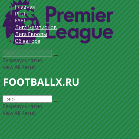
Главная
РПЛ
FAPL
Лига Чемпионов
Лига Европы
Об авторе
Безрезультатно
View All Result
Безрезультатно
View All Result