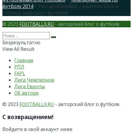
футболу 2014
> Рио-де-Жанейро – обитель Бога и
столица мирового футбола!
© 2023
FOOTBALLX.RU
- авторский блог о футболе.
Безрезультатно
View All Result
Главная
РПЛ
FAPL
Лига Чемпионов
Лига Европы
Об авторе
© 2023
FOOTBALLX.RU
- авторский блог о футболе.
С возвращением!
Войдите в свой аккаунт ниже