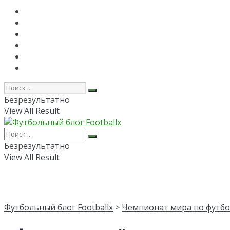
Главная
РПЛ
FAPL
Лига Чемпионов
Лига Европы
Об авторе
Безрезультатно
View All Result
Безрезультатно
View All Result
Футбольный блог Footballx
>
Чемпионат мира по футбо