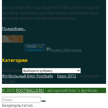
Авторский сайт о футболе FOOTBALLX.RU. Новости
футбола, прогнозы на спортивные события в мире
футбола, мысли о предстоящих матчах.
Подробнее...
Категории
Категории
Футбольный блог Footballx
>
Евро 2012
> Словакия —
Россия
© 2023
FOOTBALLX.RU
- авторский блог о футболе.
Безрезультатно