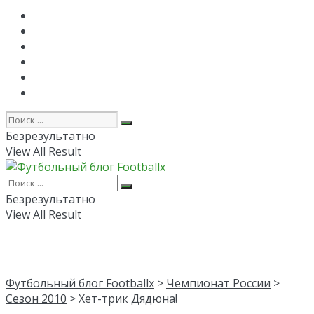
Главная
РПЛ
FAPL
Лига Чемпионов
Лига Европы
Об авторе
Безрезультатно
View All Result
Безрезультатно
View All Result
Футбольный блог Footballx
>
Чемпионат России
>
Сезон 2010
> Хет-трик Дядюна!