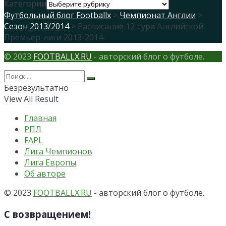
Категории
Футбольный блог Footballx
>
Чемпионат Англии
>
Сезон 2013/2014
> Расписание 12 тура Английской
Премьер-лиги 2013-2014
© 2023
FOOTBALLX.RU
- авторский блог о футболе.
Безрезультатно
View All Result
Главная
РПЛ
FAPL
Лига Чемпионов
Лига Европы
Об авторе
© 2023
FOOTBALLX.RU
- авторский блог о футболе.
С возвращением!