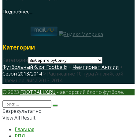
Подробнее...
Категории
Категории
Футбольный блог Footballx
>
Чемпионат Англии
>
Сезон 2013/2014
> Расписание 10 тура Английской
Премьер-лиги 2013-2014
© 2023
FOOTBALLX.RU
- авторский блог о футболе.
Безрезультатно
View All Result
Главная
РПЛ